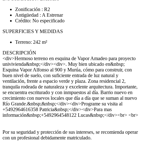
Zonificación : R2
Antigüedad : A Estrenar
Crédito: No especificado
SUPERFICIES Y MEDIDAS
Terreno: 242 m²
DESCRIPCIÓN
<div>Hermoso terreno en esquina de Vapor Amadeo para proyecto
univivienda&nbsp;</div><div>. Muy bien ubicado en&nbsp;
Esquina Vapor Alfonso al 900 y Murúa, cómo para construir, con
buen nivel de suelo, con suficiente entrada de luz natural y
ventilación, frente a espacio verde y plaza. Zona residencial 2,
tranquila rodeada de naturaleza y excelente arquitectura. Importante,
se encuentra escriturado y con inmpuestos al día. Barrio nuevo en
crecimiento con nuevos locales que día a día que se suman al nuevo
Río Grande.&nbsp;&nbsp;</div><div>Programe su visita al
+5492964616358 Patricia&nbsp;</div><div>Para mas
información&nbsp;+5492964548122 Lucas&nbsp;</div><br> <br>
Por su seguridad y protección de sus intereses, se recomienda operar
con un profesional debidamente matriculado.