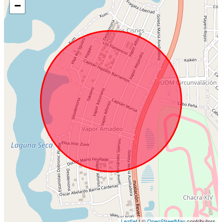
−
Leaflet
| ©
OpenStreetMap
contributors