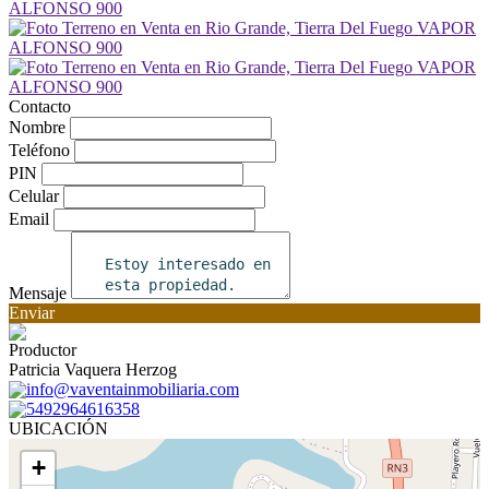
Contacto
Nombre
Teléfono
PIN
Celular
Email
Mensaje
Enviar
Productor
Patricia Vaquera Herzog
info@vaventainmobiliaria.com
5492964616358
UBICACIÓN
+