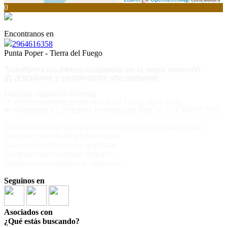
0
Encontranos en
2964616358
Punta Poper - Tierra del Fuego
Transformá tus metros cuadrados en tu mejor inversión.
📩
¡Escribime y coordinamos una asesoría!
Patricia Vaquera Herzog
📍
Asesoramiento profesional en Tierra del Fuego.
🔑
Martillera y Corredora Inmobiliaria Mat. N°53 CPMTCTDF.
Te ayudo a proteger tu patrimonio y concretar tus metas:
Compra y Venta de propiedades.
Tasaciones oficiales y realistas.
Contratos de locación seguros.
Administración integral de alquileres.
Seguinos en
Asociados con
¿Qué estás buscando?